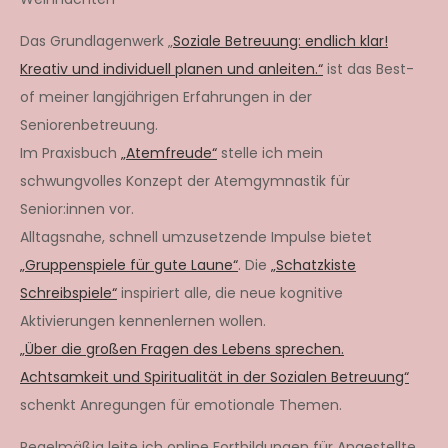
Das Grundlagenwerk „
Soziale Betreuung: endlich klar!
Kreativ und individuell planen und anleiten.“
ist das Best-
of meiner langjährigen Erfahrungen in der
Seniorenbetreuung.
Im Praxisbuch
„Atemfreude“
stelle ich mein
schwungvolles Konzept der Atemgymnastik für
Senior:innen vor.
Alltagsnahe, schnell umzusetzende Impulse bietet
„Gruppenspiele für gute Laune“
. Die
„Schatzkiste
Schreibspiele“
inspiriert alle, die neue kognitive
Aktivierungen kennenlernen wollen.
„Über die großen Fragen des Lebens sprechen.
Achtsamkeit und Spiritualität in der Sozialen Betreuung“
schenkt Anregungen für emotionale Themen.
Regelmäßig leite ich online Fortbildungen für Angestellte