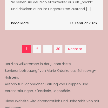
So sehen sie deutlich effektvoller aus als „nackt“
und drücken auch im ungenutzten Zustand […]
Read More
17. Februar 2026
Seitennummerierun
1
2
…
30
Nächste
der
Herzlich willkommen in der „Schatzkiste
Seniorenbetreuung“ von Marie Krüerke aus Schleswig-
Beiträge
Holstein:
Autorin für Fachbücher, Leitung von Gruppen und
Veranstaltungen, Künstlerin, Logopädin.
Diese Website wird ehrenamtlich und unbezahlt von mir
betrieben.