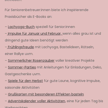
Für Seniorenbetreuer:innen biete ich inspirierende
Praxisbücher als E-Books an:
–
Lachyoga-Buch
speziell für Senior:innen
–
Impulse für Januar und Februar,
wenn alles grau ist und
dringend gute Ideen benötigt werden
–
Frühlingsfreude
mit Lachyoga, Bastelideen, Rätseln,
einer Rallye uvm.
–
Sommerlicher Rosenzauber
voller kreativer Projekte
–
Sommer-Parties
mit Anleitungen für Einladungen, Deko,
Gastgeschenke uvm.
–
Spiele für den Herbst
für gute Laune, kognitive Impulse,
saisonale Aktivitäten
–
Grußkarten mit besonderen Effekten basteln
–
Adventskalender voller Aktivitäten,
eine für jeden Tag bis
Weihnachten