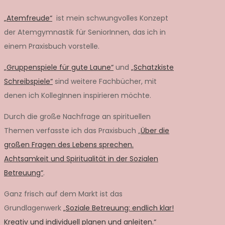
„Atemfreude“
ist mein schwungvolles Konzept
der Atemgymnastik für SeniorInnen, das ich in
einem Praxisbuch vorstelle.
„Gruppenspiele für gute Laune“
und
„Schatzkiste
Schreibspiele“
sind weitere Fachbücher, mit
denen ich KollegInnen inspirieren möchte.
Durch die große Nachfrage an spirituellen
Themen verfasste ich das Praxisbuch „
Über die
großen Fragen des Lebens sprechen.
Achtsamkeit und Spiritualität in der Sozialen
Betreuung“
.
Ganz frisch auf dem Markt ist das
Grundlagenwerk
„Soziale Betreuung: endlich klar!
Kreativ und individuell planen und anleiten.“