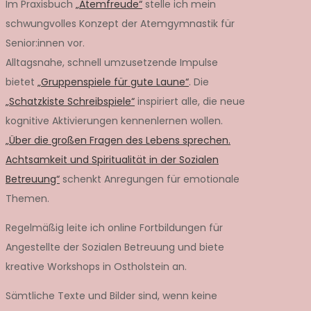
Im Praxisbuch
„Atemfreude“
stelle ich mein
schwungvolles Konzept der Atemgymnastik für
Senior:innen vor.
Alltagsnahe, schnell umzusetzende Impulse
bietet
„Gruppenspiele für gute Laune“
. Die
„Schatzkiste Schreibspiele“
inspiriert alle, die neue
kognitive Aktivierungen kennenlernen wollen.
„Über die großen Fragen des Lebens sprechen.
Achtsamkeit und Spiritualität in der Sozialen
Betreuung“
schenkt Anregungen für emotionale
Themen.
Regelmäßig leite ich online Fortbildungen für
Angestellte der Sozialen Betreuung und biete
kreative Workshops in Ostholstein an.
Sämtliche Texte und Bilder sind, wenn keine