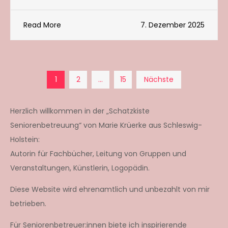
Read More
7. Dezember 2025
Seitennummerierun
1
2
…
15
Nächste
der
Herzlich willkommen in der „Schatzkiste
Seniorenbetreuung“ von Marie Krüerke aus Schleswig-
Beiträge
Holstein:
Autorin für Fachbücher, Leitung von Gruppen und
Veranstaltungen, Künstlerin, Logopädin.
Diese Website wird ehrenamtlich und unbezahlt von mir
betrieben.
Für Seniorenbetreuer:innen biete ich inspirierende