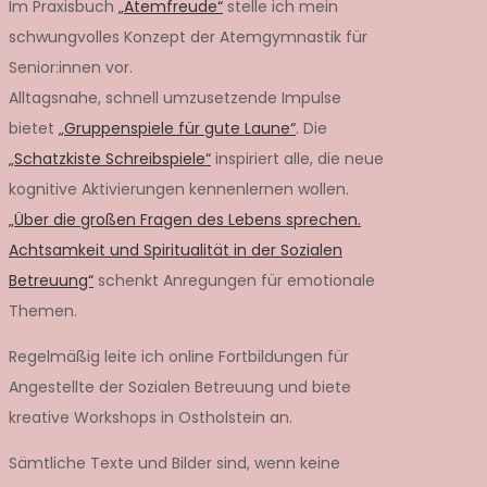
Im Praxisbuch
„Atemfreude“
stelle ich mein
schwungvolles Konzept der Atemgymnastik für
Senior:innen vor.
Alltagsnahe, schnell umzusetzende Impulse
bietet
„Gruppenspiele für gute Laune“
. Die
„Schatzkiste Schreibspiele“
inspiriert alle, die neue
kognitive Aktivierungen kennenlernen wollen.
„Über die großen Fragen des Lebens sprechen.
Achtsamkeit und Spiritualität in der Sozialen
Betreuung“
schenkt Anregungen für emotionale
Themen.
Regelmäßig leite ich online Fortbildungen für
Angestellte der Sozialen Betreuung und biete
kreative Workshops in Ostholstein an.
Sämtliche Texte und Bilder sind, wenn keine