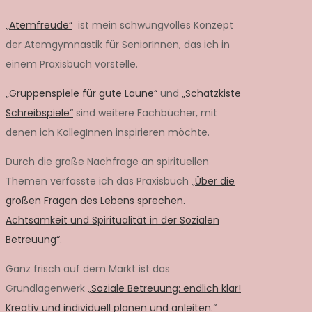
„Atemfreude“
ist mein schwungvolles Konzept
der Atemgymnastik für SeniorInnen, das ich in
einem Praxisbuch vorstelle.
„Gruppenspiele für gute Laune“
und
„Schatzkiste
Schreibspiele“
sind weitere Fachbücher, mit
denen ich KollegInnen inspirieren möchte.
Durch die große Nachfrage an spirituellen
Themen verfasste ich das Praxisbuch „
Über die
großen Fragen des Lebens sprechen.
Achtsamkeit und Spiritualität in der Sozialen
Betreuung“
.
Ganz frisch auf dem Markt ist das
Grundlagenwerk
„Soziale Betreuung: endlich klar!
Kreativ und individuell planen und anleiten.“