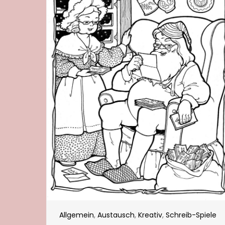
Allgemein
,
Austausch
,
Kreativ
,
Schreib-Spiele