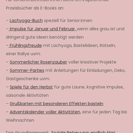
Praxisbücher als E-Books an:
–
Lachyoga-Buch
speziell für Senior:innen
–
Impulse für Januar und Februar,
wenn alles grau ist und
dringend gute Ideen benötigt werden
–
Frühlingsfreude
mit Lachyoga, Bastelideen, Rätseln,
einer Rallye uvm.
–
Sommerlicher Rosenzauber
voller kreativer Projekte
–
Sommer-Parties
mit Anleitungen für Einladungen, Deko,
Gastgeschenke uvm.
–
Spiele für den Herbst
für gute Laune, kognitive Impulse,
saisonale Aktivitäten
–
Grußkarten mit besonderen Effekten basteln
–
Adventskalender voller Aktivitäten,
eine für jeden Tag bis
Weihnachten
Das Grundlagenwerk „
Soziale Betreuung: endlich klar!