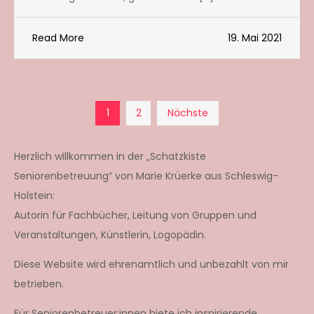
Read More
19. Mai 2021
Seitennummerierun
1
2
Nächste
der
Herzlich willkommen in der „Schatzkiste
Seniorenbetreuung“ von Marie Krüerke aus Schleswig-
Beiträge
Holstein:
Autorin für Fachbücher, Leitung von Gruppen und
Veranstaltungen, Künstlerin, Logopädin.
Diese Website wird ehrenamtlich und unbezahlt von mir
betrieben.
Für Seniorenbetreuer:innen biete ich inspirierende