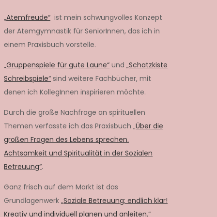
„Atemfreude“
ist mein schwungvolles Konzept
der Atemgymnastik für SeniorInnen, das ich in
einem Praxisbuch vorstelle.
„Gruppenspiele für gute Laune“
und
„Schatzkiste
Schreibspiele“
sind weitere Fachbücher, mit
denen ich KollegInnen inspirieren möchte.
Durch die große Nachfrage an spirituellen
Themen verfasste ich das Praxisbuch „
Über die
großen Fragen des Lebens sprechen.
Achtsamkeit und Spiritualität in der Sozialen
Betreuung“
.
Ganz frisch auf dem Markt ist das
Grundlagenwerk
„Soziale Betreuung: endlich klar!
Kreativ und individuell planen und anleiten.“