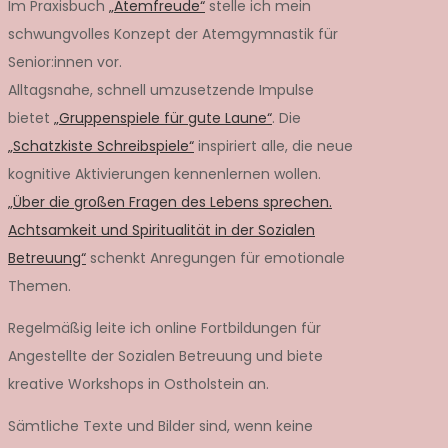
Im Praxisbuch
„Atemfreude“
stelle ich mein
schwungvolles Konzept der Atemgymnastik für
Senior:innen vor.
Alltagsnahe, schnell umzusetzende Impulse
bietet
„Gruppenspiele für gute Laune“
. Die
„Schatzkiste Schreibspiele“
inspiriert alle, die neue
kognitive Aktivierungen kennenlernen wollen.
„Über die großen Fragen des Lebens sprechen.
Achtsamkeit und Spiritualität in der Sozialen
Betreuung“
schenkt Anregungen für emotionale
Themen.
Regelmäßig leite ich online Fortbildungen für
Angestellte der Sozialen Betreuung und biete
kreative Workshops in Ostholstein an.
Sämtliche Texte und Bilder sind, wenn keine