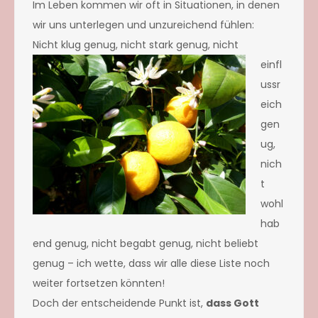
Im Leben kommen wir oft in Situationen, in denen
wir uns unterlegen und unzureichend fühlen:
Nicht klug genug,
nicht stark genug, nicht
einfl
ussr
eich
gen
ug,
nich
t
wohl
hab
end genug, nicht begabt genug, nicht beliebt
genug – ich wette, dass wir alle diese Liste noch
weiter fortsetzen könnten!
Doch der entscheidende Punkt ist,
dass Gott