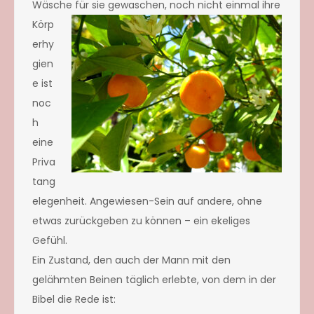
Wäsche für sie gew
aschen, noch nicht einmal ihre
Körp
erhy
gien
e ist
noc
h
eine
Priva
tang
elegenheit. Angewiesen-Sein auf andere, ohne
etwas zurückgeben zu können – ein ekeliges
Gefühl.
Ein Zustand, den auch der Mann mit den
gelähmten Beinen täglich erlebte, von dem in der
Bibel die Rede ist: