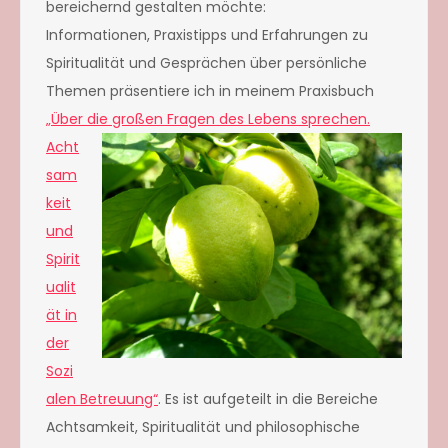
bereichernd gestalten möchte:
Informationen, Praxistipps und Erfahrungen zu
Spiritualität und Gesprächen über persönliche
Themen präsentiere ich in meinem Praxisbuch
„Über die großen Frage
n des Lebens sprechen.
Acht
sam
keit
und
Spirit
ualit
ät in
der
Sozi
alen Betreuung“
. Es ist aufgeteilt in die Bereiche
Achtsamkeit, Spiritualität und philosophische