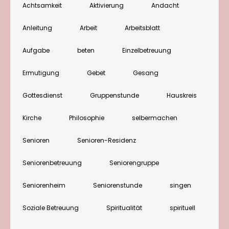
mit
Achtsamkeit
Aktivierung
Andacht
Einschränku
Anleitung
Arbeit
Arbeitsblatt
Eine
Andacht
Aufgabe
beten
Einzelbetreuung
zu
Ermutigung
Gebet
Gesang
Ermutigung
Gottesdienst
Gruppenstunde
Hauskreis
Kirche
Philosophie
selbermachen
Senioren
Senioren-Residenz
Seniorenbetreuung
Seniorengruppe
Seniorenheim
Seniorenstunde
singen
Soziale Betreuung
Spiritualität
spirituell