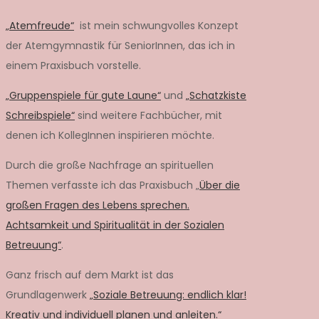
„Atemfreude“
ist mein schwungvolles Konzept
der Atemgymnastik für SeniorInnen, das ich in
einem Praxisbuch vorstelle.
„Gruppenspiele für gute Laune“
und
„Schatzkiste
Schreibspiele“
sind weitere Fachbücher, mit
denen ich KollegInnen inspirieren möchte.
Durch die große Nachfrage an spirituellen
Themen verfasste ich das Praxisbuch „
Über die
großen Fragen des Lebens sprechen.
Achtsamkeit und Spiritualität in der Sozialen
Betreuung“
.
Ganz frisch auf dem Markt ist das
Grundlagenwerk
„Soziale Betreuung: endlich klar!
Kreativ und individuell planen und anleiten.“