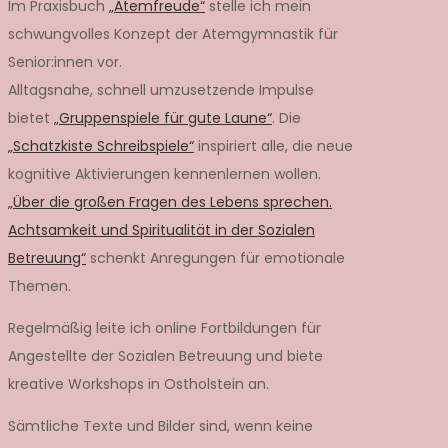
Im Praxisbuch
„Atemfreude“
stelle ich mein
schwungvolles Konzept der Atemgymnastik für
Senior:innen vor.
Alltagsnahe, schnell umzusetzende Impulse
bietet
„Gruppenspiele für gute Laune“
. Die
„Schatzkiste Schreibspiele“
inspiriert alle, die neue
kognitive Aktivierungen kennenlernen wollen.
„Über die großen Fragen des Lebens sprechen.
Achtsamkeit und Spiritualität in der Sozialen
Betreuung“
schenkt Anregungen für emotionale
Themen.
Regelmäßig leite ich online Fortbildungen für
Angestellte der Sozialen Betreuung und biete
kreative Workshops in Ostholstein an.
Sämtliche Texte und Bilder sind, wenn keine