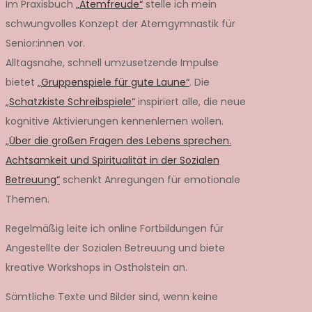
Im Praxisbuch
„Atemfreude“
stelle ich mein
schwungvolles Konzept der Atemgymnastik für
Senior:innen vor.
Alltagsnahe, schnell umzusetzende Impulse
bietet
„Gruppenspiele für gute Laune“
. Die
„Schatzkiste Schreibspiele“
inspiriert alle, die neue
kognitive Aktivierungen kennenlernen wollen.
„Über die großen Fragen des Lebens sprechen.
Achtsamkeit und Spiritualität in der Sozialen
Betreuung“
schenkt Anregungen für emotionale
Themen.
Regelmäßig leite ich online Fortbildungen für
Angestellte der Sozialen Betreuung und biete
kreative Workshops in Ostholstein an.
Sämtliche Texte und Bilder sind, wenn keine