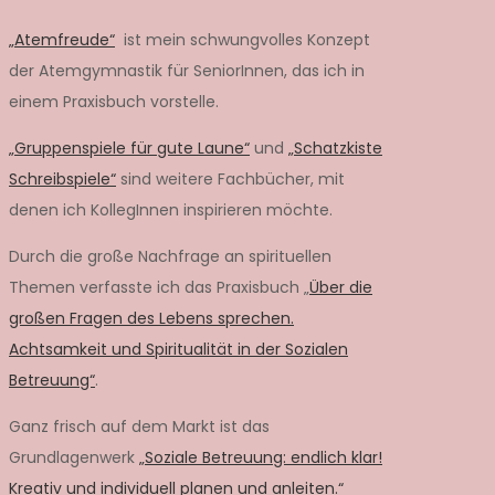
„Atemfreude“
ist mein schwungvolles Konzept
der Atemgymnastik für SeniorInnen, das ich in
einem Praxisbuch vorstelle.
„Gruppenspiele für gute Laune“
und
„Schatzkiste
Schreibspiele“
sind weitere Fachbücher, mit
denen ich KollegInnen inspirieren möchte.
Durch die große Nachfrage an spirituellen
Themen verfasste ich das Praxisbuch „
Über die
großen Fragen des Lebens sprechen.
Achtsamkeit und Spiritualität in der Sozialen
Betreuung“
.
Ganz frisch auf dem Markt ist das
Grundlagenwerk
„Soziale Betreuung: endlich klar!
Kreativ und individuell planen und anleiten.“