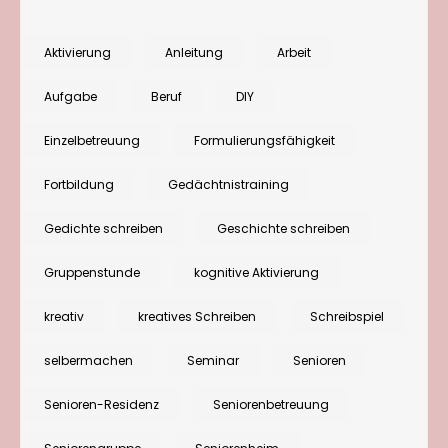
Fortbildung
„Kreatives
Aktivierung
Anleitung
Arbeit
Schreiben
Aufgabe
Beruf
DIY
mit
Senior:innen“
Einzelbetreuung
Formulierungsfähigkeit
im
Fortbildung
Gedächtnistraining
März
2025
Gedichte schreiben
Geschichte schreiben
Gruppenstunde
kognitive Aktivierung
kreativ
kreatives Schreiben
Schreibspiel
selbermachen
Seminar
Senioren
Senioren-Residenz
Seniorenbetreuung