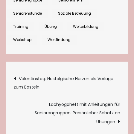
Seniorengruppe
Seniorenheim
Seniorenstunde
Soziale Betreuung
Training
Übung
Weiterbildung
Workshop
Wortfindung
Beitragsnavigation
Valentinstag: Nostalgische Herzen als Vorlage
zum Basteln
Lachyogaheft mit Anleitungen für
Seniorengruppen: Persönlicher Schatz an
Übungen