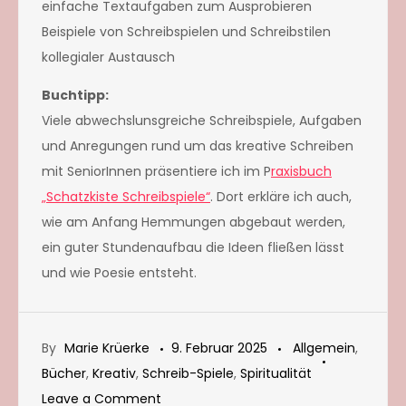
einfache Textaufgaben zum Ausprobieren
Beispiele von Schreibspielen und Schreibstilen
kollegialer Austausch
Buchtipp:
Viele abwechslunsgreiche Schreibspiele, Aufgaben
und Anregungen rund um das kreative Schreiben
mit SeniorInnen präsentiere ich im P
raxisbuch
„Schatzkiste Schreibspiele“
. Dort erkläre ich auch,
wie am Anfang Hemmungen abgebaut werden,
ein guter Stundenaufbau die Ideen fließen lässt
und wie Poesie entsteht.
By
Marie Krüerke
9. Februar 2025
Allgemein
,
Bücher
,
Kreativ
,
Schreib-Spiele
,
Spiritualität
on
Leave a Comment