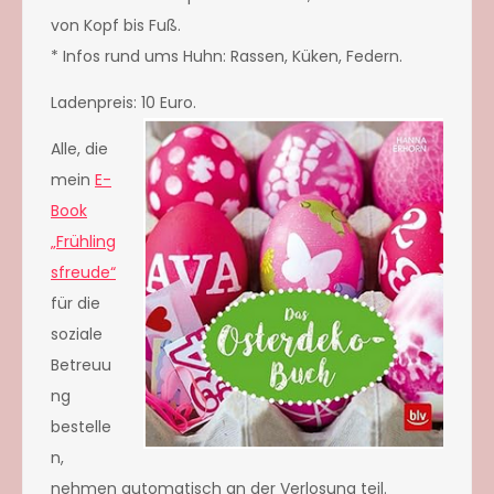
von Kopf bis Fuß.
* Infos rund ums Huhn: Rassen, Küken, Federn.
Ladenpreis:
10 Euro.
Alle, die
mein
E-
Book
„Frühling
sfreude“
für die
soziale
Betreuu
ng
bestelle
n,
nehmen automatisch an der Verlosung teil.