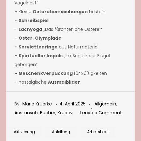
Vogelnest“
– Kleine
Osterüberraschungen
basteln
–
Schreibspiel
–
Lachyoga
„Das fürchterliche Osterei“
–
Oster-Olympiade
–
Serviettenringe
aus Naturmaterial
–
Spiritueller Impuls
„Im Schutz der Flügel
geborgen“
– Geschenkverpackung
für Süßigkeiten
– nostalgische
Ausmalbilder
By
Marie Krüerke
4. April 2025
Allgemein
,
on
Austausch
,
Bücher
,
Kreativ
Leave a Comment
Verlosun
„Das
Aktivierung
Anleitung
Arbeitsblatt
Osterde