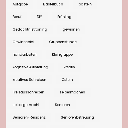
Aufgabe
Bastelbuch
basteln
Buch“
zu
Beruf
DIY
Frühling
gewinne
Gedächtnistraining
gewinnen
Gewinnspiel
Gruppenstunde
handarbeiten
Kleingruppe
kognitive Aktivierung
kreativ
kreatives Schreiben
Ostern
Preisausschreiben
selbermachen
selbstgemacht
Senioren
Senioren-Residenz
Seniorenbetreuung