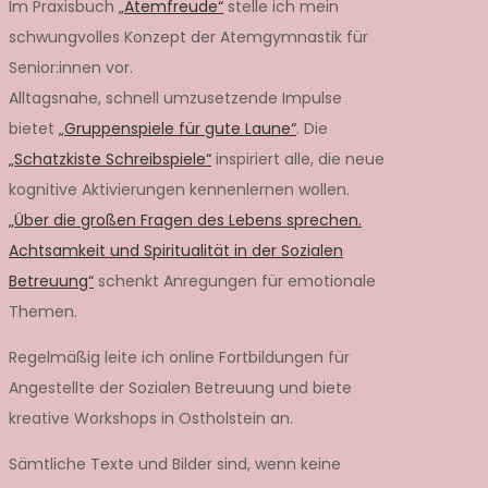
Im Praxisbuch
„Atemfreude“
stelle ich mein
schwungvolles Konzept der Atemgymnastik für
Senior:innen vor.
Alltagsnahe, schnell umzusetzende Impulse
bietet
„Gruppenspiele für gute Laune“
. Die
„Schatzkiste Schreibspiele“
inspiriert alle, die neue
kognitive Aktivierungen kennenlernen wollen.
„Über die großen Fragen des Lebens sprechen.
Achtsamkeit und Spiritualität in der Sozialen
Betreuung“
schenkt Anregungen für emotionale
Themen.
Regelmäßig leite ich online Fortbildungen für
Angestellte der Sozialen Betreuung und biete
kreative Workshops in Ostholstein an.
Sämtliche Texte und Bilder sind, wenn keine