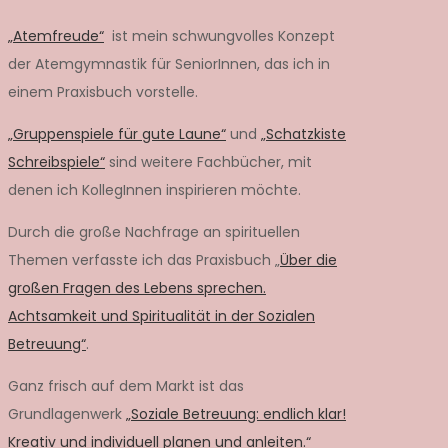
„Atemfreude“
ist mein schwungvolles Konzept
der Atemgymnastik für SeniorInnen, das ich in
einem Praxisbuch vorstelle.
„Gruppenspiele für gute Laune“
und
„Schatzkiste
Schreibspiele“
sind weitere Fachbücher, mit
denen ich KollegInnen inspirieren möchte.
Durch die große Nachfrage an spirituellen
Themen verfasste ich das Praxisbuch „
Über die
großen Fragen des Lebens sprechen.
Achtsamkeit und Spiritualität in der Sozialen
Betreuung“
.
Ganz frisch auf dem Markt ist das
Grundlagenwerk
„Soziale Betreuung: endlich klar!
Kreativ und individuell planen und anleiten.“