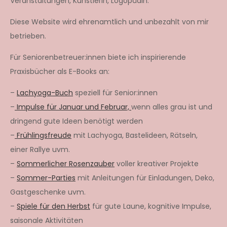
Veranstaltungen, Künstlerin, Logopädin.
Diese Website wird ehrenamtlich und unbezahlt von mir
betrieben.
Für Seniorenbetreuer:innen biete ich inspirierende
Praxisbücher als E-Books an:
–
Lachyoga-Buch
speziell für Senior:innen
–
Impulse für Januar und Februar,
wenn alles grau ist und
dringend gute Ideen benötigt werden
–
Frühlingsfreude
mit Lachyoga, Bastelideen, Rätseln,
einer Rallye uvm.
–
Sommerlicher Rosenzauber
voller kreativer Projekte
–
Sommer-Parties
mit Anleitungen für Einladungen, Deko,
Gastgeschenke uvm.
–
Spiele für den Herbst
für gute Laune, kognitive Impulse,
saisonale Aktivitäten