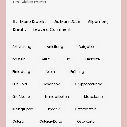
und vieles mehr!
By
Marie Krüerke
25. März 2025
Allgemein
,
on
Kreativ
Leave a Comment
Ostereier
als
Aktivierung
Anleitung
Aufgabe
Grußkarte:
basteln
Beruf
DIY
Eierkarte
Wie
viel
Einladung
feiern
Frühling
Glitzer
Fun Fold
Geschenk
Gruppenstunde
darf
es
Grußkarte
handarbeiten
Klappkarte
sein?
Kleingruppe
kreativ
Osterbasteln
Osterei
Osterei-Karte
Osterkarte