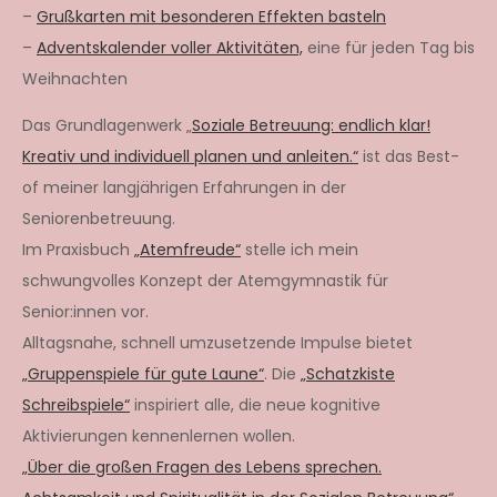
–
Grußkarten mit besonderen Effekten basteln
–
Adventskalender voller Aktivitäten,
eine für jeden Tag bis
Weihnachten
Das Grundlagenwerk „
Soziale Betreuung: endlich klar!
Kreativ und individuell planen und anleiten.“
ist das Best-
of meiner langjährigen Erfahrungen in der
Seniorenbetreuung.
Im Praxisbuch
„Atemfreude“
stelle ich mein
schwungvolles Konzept der Atemgymnastik für
Senior:innen vor.
Alltagsnahe, schnell umzusetzende Impulse bietet
„Gruppenspiele für gute Laune“
. Die
„Schatzkiste
Schreibspiele“
inspiriert alle, die neue kognitive
Aktivierungen kennenlernen wollen.
„Über die großen Fragen des Lebens sprechen.