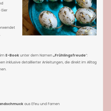
nd
 Eier
verwendet
.
h im
E-Book
unter dem Namen
„Frühlingsfreude
“:
en inklusive detaillierter Anleitungen, die direkt im Alltag
nen.
ndschmuck
aus Efeu und Farnen