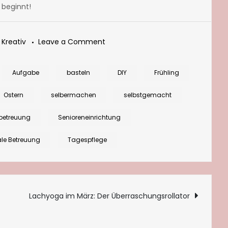
 beginnt!
on
,
Kreativ
Leave a Comment
Schnelle
Idee
Aufgabe
basteln
DIY
Frühling
zum
Ostern
selbermachen
selbstgemacht
Verzieren
von
betreuung
Senioreneinrichtung
Ostereiern
ale Betreuung
Tagespflege
tion
Lachyoga im März: Der Überraschungsrollator