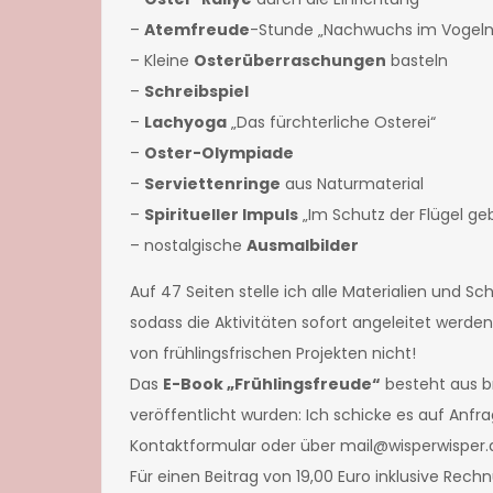
–
Atemfreude
-Stunde „Nachwuchs im Vogeln
– Kleine
Osterüberraschungen
basteln
–
Schreibspiel
–
Lachyoga
„Das fürchterliche Osterei“
–
Oster-Olympiade
–
Serviettenringe
aus Naturmaterial
–
Spiritueller Impuls
„Im Schutz der Flügel ge
– nostalgische
Ausmalbilder
Auf 47 Seiten stelle ich alle Materialien und Schr
sodass die Aktivitäten sofort angeleitet werd
von frühlingsfrischen Projekten nicht!
Das
E-Book „Frühlingsfreude“
besteht aus b
veröffentlicht wurden: Ich schicke es auf Anfra
Kontaktformular oder über mail@wisperwisper.
Für einen Beitrag von 19,00 Euro inklusive Rechn