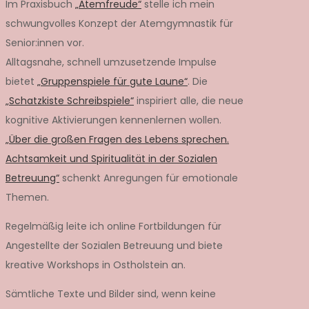
Im Praxisbuch
„Atemfreude“
stelle ich mein
schwungvolles Konzept der Atemgymnastik für
Senior:innen vor.
Alltagsnahe, schnell umzusetzende Impulse
bietet
„Gruppenspiele für gute Laune“
. Die
„Schatzkiste Schreibspiele“
inspiriert alle, die neue
kognitive Aktivierungen kennenlernen wollen.
„Über die großen Fragen des Lebens sprechen.
Achtsamkeit und Spiritualität in der Sozialen
Betreuung“
schenkt Anregungen für emotionale
Themen.
Regelmäßig leite ich online Fortbildungen für
Angestellte der Sozialen Betreuung und biete
kreative Workshops in Ostholstein an.
Sämtliche Texte und Bilder sind, wenn keine