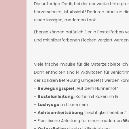
Die unfertige Optik, bei der der weiße Untergru
hervorscheint, ist Absicht! Dadurch erhalten die
einen lässigen, modernen Look.
Ebenso können natürlich Eier in Pastellfarben 
und mit silberfarbenen Flocken verziert werden
Viele frische Impulse für die Osterzeit biete ic
Darin enthalten sind 14 Aktivitäten für Senior:inn
der sozialen Betreuung umgesetzt werden kön
–
Bewegungsspiel
„Auf dem Hühnerhof“
–
Bastelanleitung:
Karte mit Küken im Ei
–
Lachyoga
mit Lämmern
–
Achtsamkeitsübung
„Leichtigkeit erleben“
– Floristische Anleitung für einen modernen
Wa
–
Oster-Rallye
durch die Einrichtung