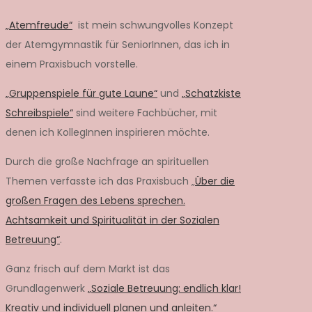
„Atemfreude“
ist mein schwungvolles Konzept
der Atemgymnastik für SeniorInnen, das ich in
einem Praxisbuch vorstelle.
„Gruppenspiele für gute Laune“
und
„Schatzkiste
Schreibspiele“
sind weitere Fachbücher, mit
denen ich KollegInnen inspirieren möchte.
Durch die große Nachfrage an spirituellen
Themen verfasste ich das Praxisbuch „
Über die
großen Fragen des Lebens sprechen.
Achtsamkeit und Spiritualität in der Sozialen
Betreuung“
.
Ganz frisch auf dem Markt ist das
Grundlagenwerk
„Soziale Betreuung: endlich klar!
Kreativ und individuell planen und anleiten.“