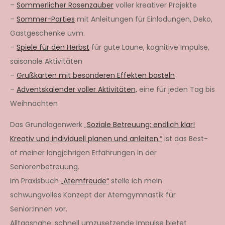
–
Sommerlicher Rosenzauber
voller kreativer Projekte
–
Sommer-Parties
mit Anleitungen für Einladungen, Deko,
Gastgeschenke uvm.
–
Spiele für den Herbst
für gute Laune, kognitive Impulse,
saisonale Aktivitäten
–
Grußkarten mit besonderen Effekten basteln
–
Adventskalender voller Aktivitäten,
eine für jeden Tag bis
Weihnachten
Das Grundlagenwerk „
Soziale Betreuung: endlich klar!
Kreativ und individuell planen und anleiten.“
ist das Best-
of meiner langjährigen Erfahrungen in der
Seniorenbetreuung.
Im Praxisbuch
„Atemfreude“
stelle ich mein
schwungvolles Konzept der Atemgymnastik für
Senior:innen vor.
Alltagsnahe, schnell umzusetzende Impulse bietet