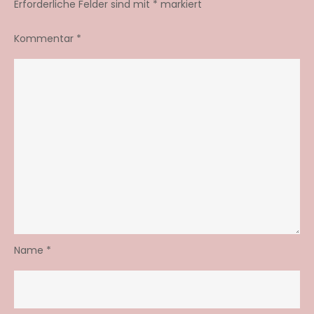
Erforderliche Felder sind mit
*
markiert
Kommentar
*
Name
*