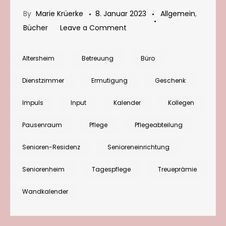
By
Marie Krüerke
8. Januar 2023
Allgemein
,
on
Bücher
Leave a Comment
Letzte
Chance:
Altersheim
Betreuung
Büro
Wandkalender
Dienstzimmer
Ermutigung
Geschenk
zur
Inspiration
Impuls
Input
Kalender
Kollegen
und
Pausenraum
Pflege
Pflegeabteilung
Ermutigung
am
Senioren-Residenz
Senioreneinrichtung
Arbeitsplatz
bestellen
Seniorenheim
Tagespflege
Treueprämie
Wandkalender