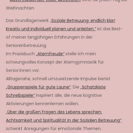
Weihnachten
Das Grundlagenwerk „
Soziale Betreuung: endlich klar!
Kreativ und individuell planen und anleiten.“
ist das Best-
of meiner langjährigen Erfahrungen in der
Seniorenbetreuung.
Im Praxisbuch
„Atemfreude“
stelle ich mein
schwungvolles Konzept der Atemgymnastik für
Senior:innen vor.
Alltagsnahe, schnell umzusetzende Impulse bietet
„Gruppenspiele für gute Laune“
. Die
„Schatzkiste
Schreibspiele“
inspiriert alle, die neue kognitive
Aktivierungen kennenlernen wollen.
„Über die großen Fragen des Lebens sprechen.
Achtsamkeit und Spiritualität in der Sozialen Betreuung“
schenkt Anregungen für emotionale Themen.