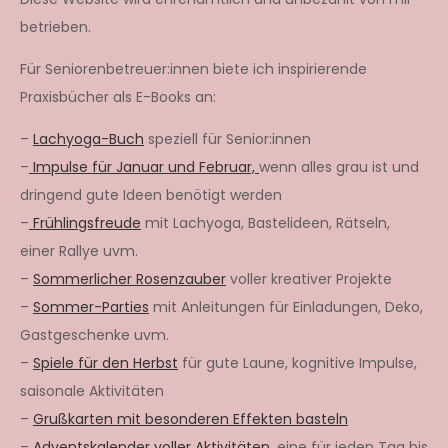
betrieben.
Für Seniorenbetreuer:innen biete ich inspirierende
Praxisbücher als E-Books an:
–
Lachyoga-Buch
speziell für Senior:innen
–
Impulse für Januar und Februar,
wenn alles grau ist und
dringend gute Ideen benötigt werden
–
Frühlingsfreude
mit Lachyoga, Bastelideen, Rätseln,
einer Rallye uvm.
–
Sommerlicher Rosenzauber
voller kreativer Projekte
–
Sommer-Parties
mit Anleitungen für Einladungen, Deko,
Gastgeschenke uvm.
–
Spiele für den Herbst
für gute Laune, kognitive Impulse,
saisonale Aktivitäten
–
Grußkarten mit besonderen Effekten basteln
–
Adventskalender voller Aktivitäten,
eine für jeden Tag bis