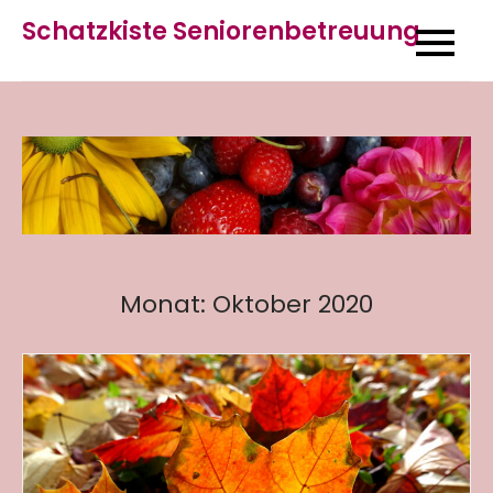
Skip
Schatzkiste Seniorenbetreuung
to
content
Monat:
Oktober 2020