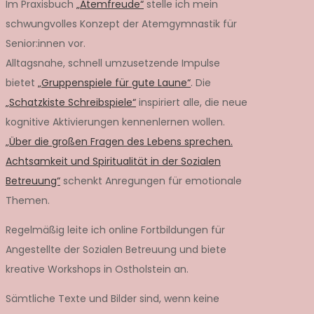
Im Praxisbuch
„Atemfreude“
stelle ich mein
schwungvolles Konzept der Atemgymnastik für
Senior:innen vor.
Alltagsnahe, schnell umzusetzende Impulse
bietet
„Gruppenspiele für gute Laune“
. Die
„Schatzkiste Schreibspiele“
inspiriert alle, die neue
kognitive Aktivierungen kennenlernen wollen.
„Über die großen Fragen des Lebens sprechen.
Achtsamkeit und Spiritualität in der Sozialen
Betreuung“
schenkt Anregungen für emotionale
Themen.
Regelmäßig leite ich online Fortbildungen für
Angestellte der Sozialen Betreuung und biete
kreative Workshops in Ostholstein an.
Sämtliche Texte und Bilder sind, wenn keine