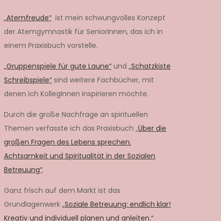
„Atemfreude“
ist mein schwungvolles Konzept
der Atemgymnastik für SeniorInnen, das ich in
einem Praxisbuch vorstelle.
„Gruppenspiele für gute Laune“
und
„Schatzkiste
Schreibspiele“
sind weitere Fachbücher, mit
denen ich KollegInnen inspirieren möchte.
Durch die große Nachfrage an spirituellen
Themen verfasste ich das Praxisbuch „
Über die
großen Fragen des Lebens sprechen.
Achtsamkeit und Spiritualität in der Sozialen
Betreuung“
.
Ganz frisch auf dem Markt ist das
Grundlagenwerk
„Soziale Betreuung: endlich klar!
Kreativ und individuell planen und anleiten.“