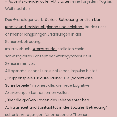
–
Adventskalender voller Aktivitäten,
eine für jeden Tag bis
Weihnachten
Das Grundlagenwerk „
Soziale Betreuung: endlich klar!
Kreativ und individuell planen und anleiten.“
ist das Best-
of meiner langjährigen Erfahrungen in der
Seniorenbetreuung.
Im Praxisbuch
„Atemfreude“
stelle ich mein
schwungvolles Konzept der Atemgymnastik für
Senior:innen vor.
Alltagsnahe, schnell umzusetzende Impulse bietet
„Gruppenspiele für gute Laune“
. Die
„Schatzkiste
Schreibspiele“
inspiriert alle, die neue kognitive
Aktivierungen kennenlernen wollen.
„Über die großen Fragen des Lebens sprechen.
Achtsamkeit und Spiritualität in der Sozialen Betreuung“
schenkt Anregungen für emotionale Themen.