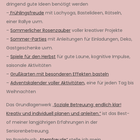
dringend gute Ideen benötigt werden
–
Frühlingsfreude
mit Lachyoga, Bastelideen, Rätseln,
einer Rallye uvm.
–
Sommerlicher Rosenzauber
voller kreativer Projekte
–
Sommer-Parties
mit Anleitungen für Einladungen, Deko,
Gastgeschenke uvm.
–
Spiele für den Herbst
für gute Laune, kognitive Impulse,
saisonale Aktivitäten
–
Grußkarten mit besonderen Effekten basteln
–
Adventskalender voller Aktivitäten,
eine für jeden Tag bis
Weihnachten
Das Grundlagenwerk „
Soziale Betreuung: endlich klar!
Kreativ und individuell planen und anleiten.“
ist das Best-
of meiner langjährigen Erfahrungen in der
Seniorenbetreuung.
Im Praxisbuch
„Atemfreude“
stelle ich mein