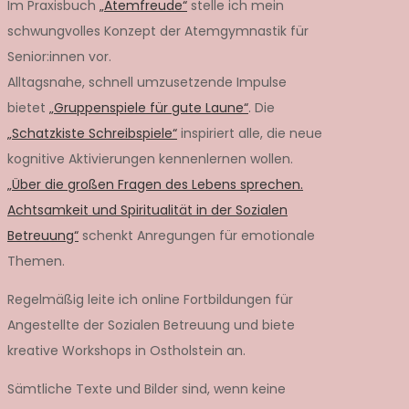
Im Praxisbuch
„Atemfreude“
stelle ich mein
schwungvolles Konzept der Atemgymnastik für
Senior:innen vor.
Alltagsnahe, schnell umzusetzende Impulse
bietet
„Gruppenspiele für gute Laune“
. Die
„Schatzkiste Schreibspiele“
inspiriert alle, die neue
kognitive Aktivierungen kennenlernen wollen.
„Über die großen Fragen des Lebens sprechen.
Achtsamkeit und Spiritualität in der Sozialen
Betreuung“
schenkt Anregungen für emotionale
Themen.
Regelmäßig leite ich online Fortbildungen für
Angestellte der Sozialen Betreuung und biete
kreative Workshops in Ostholstein an.
Sämtliche Texte und Bilder sind, wenn keine