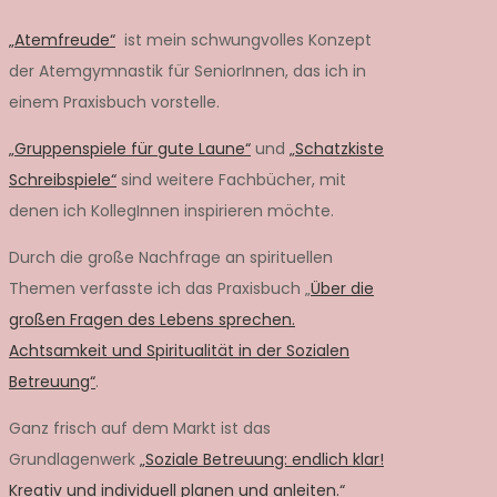
„Atemfreude“
ist mein schwungvolles Konzept
der Atemgymnastik für SeniorInnen, das ich in
einem Praxisbuch vorstelle.
„Gruppenspiele für gute Laune“
und
„Schatzkiste
Schreibspiele“
sind weitere Fachbücher, mit
denen ich KollegInnen inspirieren möchte.
Durch die große Nachfrage an spirituellen
Themen verfasste ich das Praxisbuch „
Über die
großen Fragen des Lebens sprechen.
Achtsamkeit und Spiritualität in der Sozialen
Betreuung“
.
Ganz frisch auf dem Markt ist das
Grundlagenwerk
„Soziale Betreuung: endlich klar!
Kreativ und individuell planen und anleiten.“