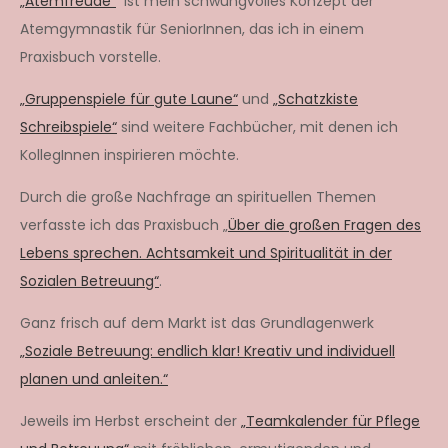
„Atemfreude“
ist mein schwungvolles Konzept der
Atemgymnastik für SeniorInnen, das ich in einem
Praxisbuch vorstelle.
„Gruppenspiele für gute Laune“
und
„Schatzkiste
Schreibspiele“
sind weitere Fachbücher, mit denen ich
KollegInnen inspirieren möchte.
Durch die große Nachfrage an spirituellen Themen
verfasste ich das Praxisbuch „
Über die großen Fragen des
Lebens sprechen. Achtsamkeit und Spiritualität in der
Sozialen Betreuung“
.
Ganz frisch auf dem Markt ist das Grundlagenwerk
„Soziale Betreuung: endlich klar! Kreativ und individuell
planen und anleiten.“
Jeweils im Herbst erscheint der
„Teamkalender für Pflege