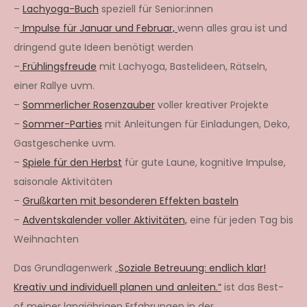
–
Lachyoga-Buch
speziell für Senior:innen
–
Impulse für Januar und Februar,
wenn alles grau ist und
dringend gute Ideen benötigt werden
–
Frühlingsfreude
mit Lachyoga, Bastelideen, Rätseln,
einer Rallye uvm.
–
Sommerlicher Rosenzauber
voller kreativer Projekte
–
Sommer-Parties
mit Anleitungen für Einladungen, Deko,
Gastgeschenke uvm.
–
Spiele für den Herbst
für gute Laune, kognitive Impulse,
saisonale Aktivitäten
–
Grußkarten mit besonderen Effekten basteln
–
Adventskalender voller Aktivitäten,
eine für jeden Tag bis
Weihnachten
Das Grundlagenwerk „
Soziale Betreuung: endlich klar!
Kreativ und individuell planen und anleiten.“
ist das Best-
of meiner langjährigen Erfahrungen in der