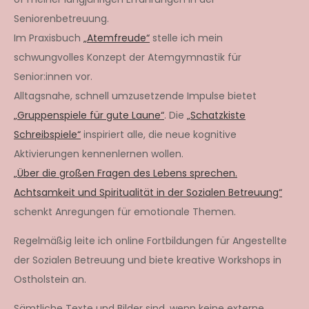
Seniorenbetreuung.
Im Praxisbuch
„Atemfreude“
stelle ich mein
schwungvolles Konzept der Atemgymnastik für
Senior:innen vor.
Alltagsnahe, schnell umzusetzende Impulse bietet
„Gruppenspiele für gute Laune“
. Die
„Schatzkiste
Schreibspiele“
inspiriert alle, die neue kognitive
Aktivierungen kennenlernen wollen.
„Über die großen Fragen des Lebens sprechen.
Achtsamkeit und Spiritualität in der Sozialen Betreuung“
schenkt Anregungen für emotionale Themen.
Regelmäßig leite ich online Fortbildungen für Angestellte
der Sozialen Betreuung und biete kreative Workshops in
Ostholstein an.
Sämtliche Texte und Bilder sind, wenn keine externe