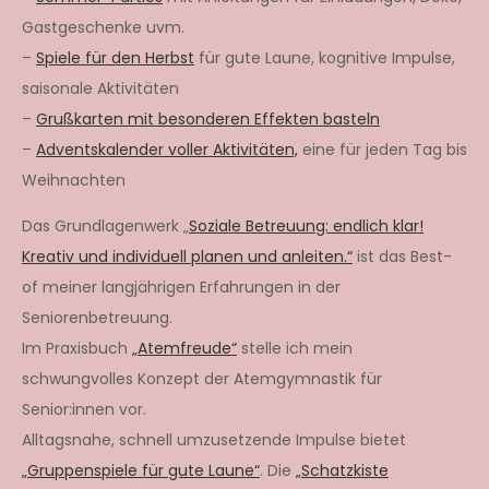
Gastgeschenke uvm.
–
Spiele für den Herbst
für gute Laune, kognitive Impulse,
saisonale Aktivitäten
–
Grußkarten mit besonderen Effekten basteln
–
Adventskalender voller Aktivitäten,
eine für jeden Tag bis
Weihnachten
Das Grundlagenwerk „
Soziale Betreuung: endlich klar!
Kreativ und individuell planen und anleiten.“
ist das Best-
of meiner langjährigen Erfahrungen in der
Seniorenbetreuung.
Im Praxisbuch
„Atemfreude“
stelle ich mein
schwungvolles Konzept der Atemgymnastik für
Senior:innen vor.
Alltagsnahe, schnell umzusetzende Impulse bietet
„Gruppenspiele für gute Laune“
. Die
„Schatzkiste