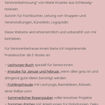
Seniorenbetreuung“ von Marie Krüerke aus Schleswig-
Holstein:
Autorin für Fachbücher, Leitung von Gruppen und
Veranstaltungen, Künstlerin, Logopädin.
Diese Website wird ehrenamtlich und unbezahlt von mir
betrieben.
Für Seniorenbetreuer:innen biete ich inspirierende
Praxisbücher als E-Books an:
–
Lachyoga-Buch
speziell für Senior:innen
–
Impulse für Januar und Februar,
wenn alles grau ist und
dringend gute Ideen benötigt werden
–
Frühlingsfreude
mit Lachyoga, Bastelideen, Rätseln,
einer Rallye uvm.
–
Sommerlicher Rosenzauber
voller kreativer Projekte
–
Sommer-Parties
mit Anleitungen für Einladungen, Deko,