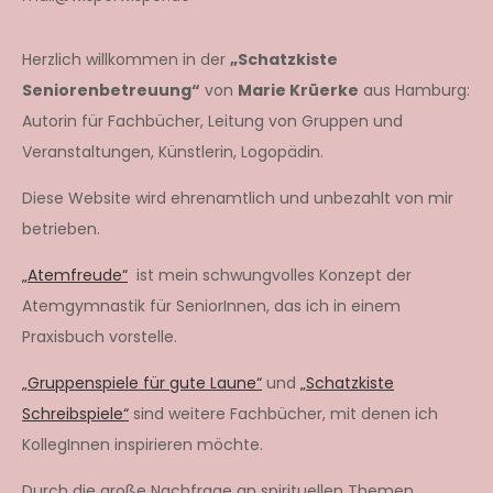
Herzlich willkommen in der
„Schatzkiste
Seniorenbetreuung“
von
Marie Krüerke
aus Hamburg:
Autorin für Fachbücher, Leitung von Gruppen und
Veranstaltungen, Künstlerin, Logopädin.
Diese Website wird ehrenamtlich und unbezahlt von mir
betrieben.
„Atemfreude“
ist mein schwungvolles Konzept der
Atemgymnastik für SeniorInnen, das ich in einem
Praxisbuch vorstelle.
„Gruppenspiele für gute Laune“
und
„Schatzkiste
Schreibspiele“
sind weitere Fachbücher, mit denen ich
KollegInnen inspirieren möchte.
Durch die große Nachfrage an spirituellen Themen