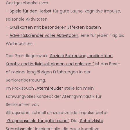
Gastgeschenke uvm.
–
Spiele für den Herbst
für gute Laune, kognitive Impulse,
saisonale Aktivitäten
–
Grußkarten mit besonderen Effekten basteln
–
Adventskalender voller Aktivitäten,
eine für jeden Tag bis
Weihnachten
Das Grundlagenwerk „
Soziale Betreuung: endlich klar!
Kreativ und individuell planen und anleiten.“
ist das Best-
of meiner langjährigen Erfahrungen in der
Seniorenbetreuung.
Im Praxisbuch
„Atemfreude“
stelle ich mein
schwungvolles Konzept der Atemgymnastik für
Senior:innen vor.
Alltagsnahe, schnell umzusetzende Impulse bietet
„Gruppenspiele für gute Laune“
. Die
„Schatzkiste
Schreibspiele“
inspiriert alle, die neue kognitive