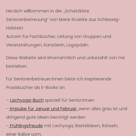
der
Herzlich willkommen in der „Schatzkiste
Seniorenbetreuung“ von Marie Krüerke aus Schleswig-
Beiträge
Holstein:
Autorin für Fachbücher, Leitung von Gruppen und
Veranstaltungen, Künstlerin, Logopädin.
Diese Website wird ehrenamtlich und unbezahlt von mir
betrieben.
Für Seniorenbetreuer:innen biete ich inspirierende
Praxisbücher als E-Books an:
–
Lachyoga-Buch
speziell für Senior:innen
–
Impulse für Januar und Februar,
wenn alles grau ist und
dringend gute Ideen benötigt werden
–
Frühlingsfreude
mit Lachyoga, Bastelideen, Rätseln,
einer Rallye uvm.