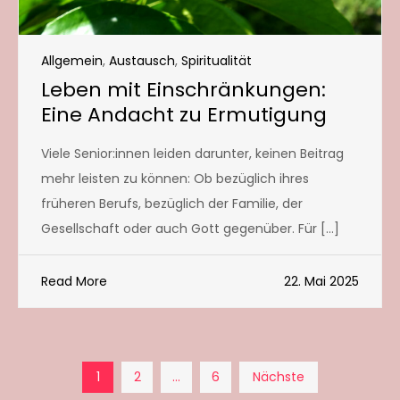
Allgemein
,
Austausch
,
Spiritualität
Leben mit Einschränkungen:
Eine Andacht zu Ermutigung
Viele Senior:innen leiden darunter, keinen Beitrag
mehr leisten zu können: Ob bezüglich ihres
früheren Berufs, bezüglich der Familie, der
Gesellschaft oder auch Gott gegenüber. Für […]
Read More
22. Mai 2025
Seitennummerierun
1
2
…
6
Nächste