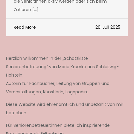
die Senior:innen aktiv werden oder sich beim
Zuhören […]
Read More
20. Juli 2025
Herzlich willkommen in der „Schatzkiste
Seniorenbetreuung“ von Marie Krüerke aus Schleswig-
Holstein:
Autorin für Fachbücher, Leitung von Gruppen und
Veranstaltungen, Künstlerin, Logopädin.
Diese Website wird ehrenamtlich und unbezahlt von mir
betrieben.
Für Seniorenbetreuer:innen biete ich inspirierende
Praxisbücher als E-Books an: