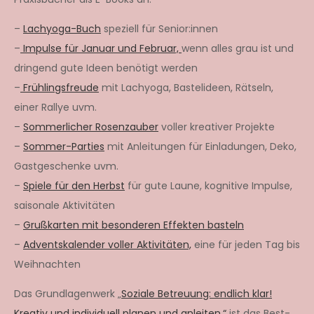
–
Lachyoga-Buch
speziell für Senior:innen
–
Impulse für Januar und Februar,
wenn alles grau ist und
dringend gute Ideen benötigt werden
–
Frühlingsfreude
mit Lachyoga, Bastelideen, Rätseln,
einer Rallye uvm.
–
Sommerlicher Rosenzauber
voller kreativer Projekte
–
Sommer-Parties
mit Anleitungen für Einladungen, Deko,
Gastgeschenke uvm.
–
Spiele für den Herbst
für gute Laune, kognitive Impulse,
saisonale Aktivitäten
–
Grußkarten mit besonderen Effekten basteln
–
Adventskalender voller Aktivitäten,
eine für jeden Tag bis
Weihnachten
Das Grundlagenwerk „
Soziale Betreuung: endlich klar!
Kreativ und individuell planen und anleiten.“
ist das Best-