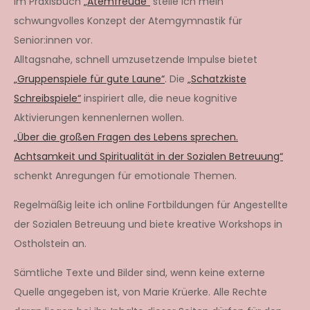
Im Praxisbuch
„Atemfreude“
stelle ich mein
schwungvolles Konzept der Atemgymnastik für
Senior:innen vor.
Alltagsnahe, schnell umzusetzende Impulse bietet
„Gruppenspiele für gute Laune“
. Die
„Schatzkiste
Schreibspiele“
inspiriert alle, die neue kognitive
Aktivierungen kennenlernen wollen.
„Über die großen Fragen des Lebens sprechen.
Achtsamkeit und Spiritualität in der Sozialen Betreuung“
schenkt Anregungen für emotionale Themen.
Regelmäßig leite ich online Fortbildungen für Angestellte
der Sozialen Betreuung und biete kreative Workshops in
Ostholstein an.
Sämtliche Texte und Bilder sind, wenn keine externe
Quelle angegeben ist, von Marie Krüerke. Alle Rechte