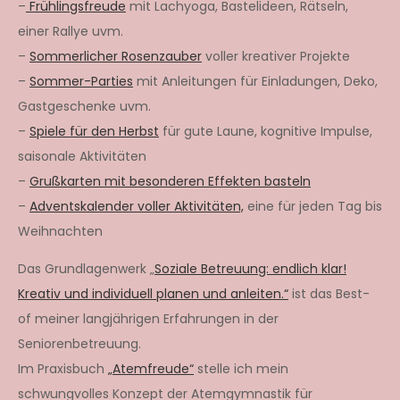
–
Frühlingsfreude
mit Lachyoga, Bastelideen, Rätseln,
einer Rallye uvm.
–
Sommerlicher Rosenzauber
voller kreativer Projekte
–
Sommer-Parties
mit Anleitungen für Einladungen, Deko,
Gastgeschenke uvm.
–
Spiele für den Herbst
für gute Laune, kognitive Impulse,
saisonale Aktivitäten
–
Grußkarten mit besonderen Effekten basteln
–
Adventskalender voller Aktivitäten,
eine für jeden Tag bis
Weihnachten
Das Grundlagenwerk „
Soziale Betreuung: endlich klar!
Kreativ und individuell planen und anleiten.“
ist das Best-
of meiner langjährigen Erfahrungen in der
Seniorenbetreuung.
Im Praxisbuch
„Atemfreude“
stelle ich mein
schwungvolles Konzept der Atemgymnastik für