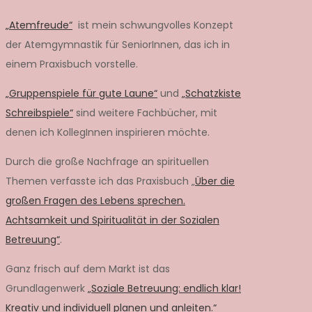
„Atemfreude“
ist mein schwungvolles Konzept
der Atemgymnastik für SeniorInnen, das ich in
einem Praxisbuch vorstelle.
„Gruppenspiele für gute Laune“
und
„Schatzkiste
Schreibspiele“
sind weitere Fachbücher, mit
denen ich KollegInnen inspirieren möchte.
Durch die große Nachfrage an spirituellen
Themen verfasste ich das Praxisbuch „
Über die
großen Fragen des Lebens sprechen.
Achtsamkeit und Spiritualität in der Sozialen
Betreuung“
.
Ganz frisch auf dem Markt ist das
Grundlagenwerk
„Soziale Betreuung: endlich klar!
Kreativ und individuell planen und anleiten.“