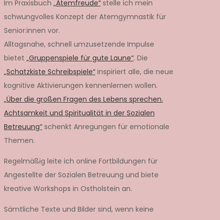
Im Praxisbuch
„Atemfreude“
stelle ich mein
schwungvolles Konzept der Atemgymnastik für
Senior:innen vor.
Alltagsnahe, schnell umzusetzende Impulse
bietet
„Gruppenspiele für gute Laune“
. Die
„Schatzkiste Schreibspiele“
inspiriert alle, die neue
kognitive Aktivierungen kennenlernen wollen.
„Über die großen Fragen des Lebens sprechen.
Achtsamkeit und Spiritualität in der Sozialen
Betreuung“
schenkt Anregungen für emotionale
Themen.
Regelmäßig leite ich online Fortbildungen für
Angestellte der Sozialen Betreuung und biete
kreative Workshops in Ostholstein an.
Sämtliche Texte und Bilder sind, wenn keine