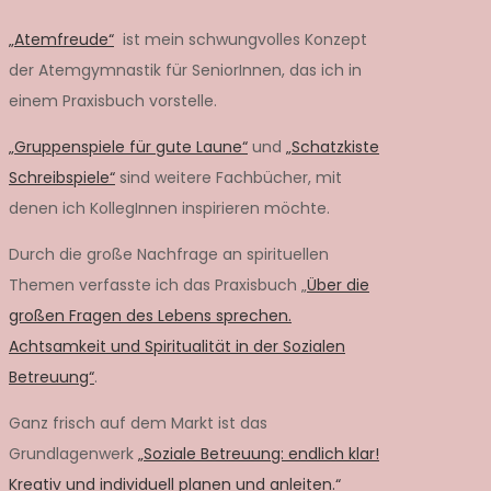
„Atemfreude“
ist mein schwungvolles Konzept
der Atemgymnastik für SeniorInnen, das ich in
einem Praxisbuch vorstelle.
„Gruppenspiele für gute Laune“
und
„Schatzkiste
Schreibspiele“
sind weitere Fachbücher, mit
denen ich KollegInnen inspirieren möchte.
Durch die große Nachfrage an spirituellen
Themen verfasste ich das Praxisbuch „
Über die
großen Fragen des Lebens sprechen.
Achtsamkeit und Spiritualität in der Sozialen
Betreuung“
.
Ganz frisch auf dem Markt ist das
Grundlagenwerk
„Soziale Betreuung: endlich klar!
Kreativ und individuell planen und anleiten.“