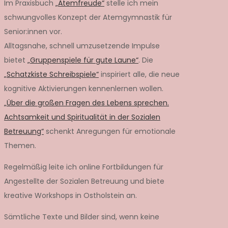
Im Praxisbuch
„Atemfreude“
stelle ich mein
schwungvolles Konzept der Atemgymnastik für
Senior:innen vor.
Alltagsnahe, schnell umzusetzende Impulse
bietet
„Gruppenspiele für gute Laune“
. Die
„Schatzkiste Schreibspiele“
inspiriert alle, die neue
kognitive Aktivierungen kennenlernen wollen.
„Über die großen Fragen des Lebens sprechen.
Achtsamkeit und Spiritualität in der Sozialen
Betreuung“
schenkt Anregungen für emotionale
Themen.
Regelmäßig leite ich online Fortbildungen für
Angestellte der Sozialen Betreuung und biete
kreative Workshops in Ostholstein an.
Sämtliche Texte und Bilder sind, wenn keine