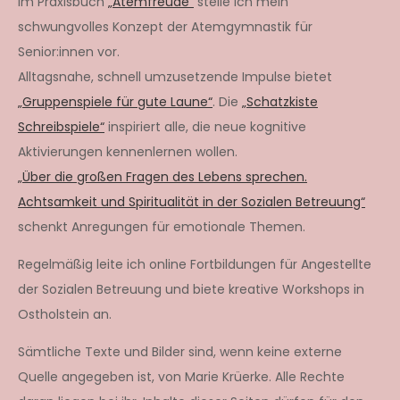
Im Praxisbuch
„Atemfreude“
stelle ich mein
schwungvolles Konzept der Atemgymnastik für
Senior:innen vor.
Alltagsnahe, schnell umzusetzende Impulse bietet
„Gruppenspiele für gute Laune“
. Die
„Schatzkiste
Schreibspiele“
inspiriert alle, die neue kognitive
Aktivierungen kennenlernen wollen.
„Über die großen Fragen des Lebens sprechen.
Achtsamkeit und Spiritualität in der Sozialen Betreuung“
schenkt Anregungen für emotionale Themen.
Regelmäßig leite ich online Fortbildungen für Angestellte
der Sozialen Betreuung und biete kreative Workshops in
Ostholstein an.
Sämtliche Texte und Bilder sind, wenn keine externe
Quelle angegeben ist, von Marie Krüerke. Alle Rechte