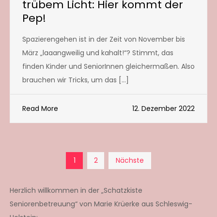
trübem Licht: Hier kommt der
Pep!
Spazierengehen ist in der Zeit von November bis
März „laaangweilig und kahalt!“? Stimmt, das
finden Kinder und SeniorInnen gleichermaßen. Also
brauchen wir Tricks, um das […]
Read More
12. Dezember 2022
Seitennummerierun
1
2
Nächste
der
Herzlich willkommen in der „Schatzkiste
Seniorenbetreuung“ von Marie Krüerke aus Schleswig-
Beiträge