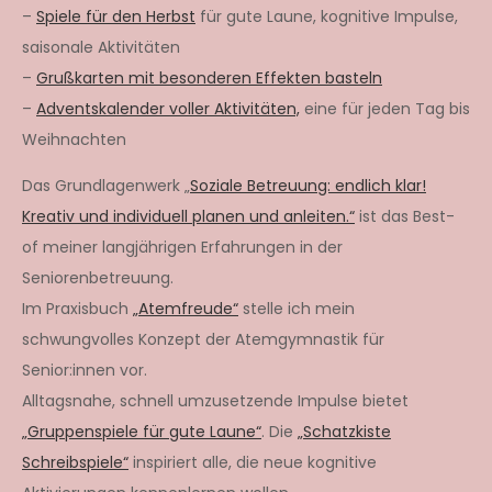
–
Spiele für den Herbst
für gute Laune, kognitive Impulse,
saisonale Aktivitäten
–
Grußkarten mit besonderen Effekten basteln
–
Adventskalender voller Aktivitäten,
eine für jeden Tag bis
Weihnachten
Das Grundlagenwerk „
Soziale Betreuung: endlich klar!
Kreativ und individuell planen und anleiten.“
ist das Best-
of meiner langjährigen Erfahrungen in der
Seniorenbetreuung.
Im Praxisbuch
„Atemfreude“
stelle ich mein
schwungvolles Konzept der Atemgymnastik für
Senior:innen vor.
Alltagsnahe, schnell umzusetzende Impulse bietet
„Gruppenspiele für gute Laune“
. Die
„Schatzkiste
Schreibspiele“
inspiriert alle, die neue kognitive