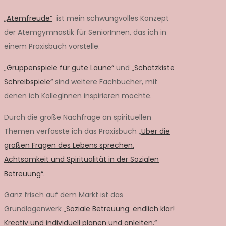
„Atemfreude“
ist mein schwungvolles Konzept
der Atemgymnastik für SeniorInnen, das ich in
einem Praxisbuch vorstelle.
„Gruppenspiele für gute Laune“
und
„Schatzkiste
Schreibspiele“
sind weitere Fachbücher, mit
denen ich KollegInnen inspirieren möchte.
Durch die große Nachfrage an spirituellen
Themen verfasste ich das Praxisbuch „
Über die
großen Fragen des Lebens sprechen.
Achtsamkeit und Spiritualität in der Sozialen
Betreuung“
.
Ganz frisch auf dem Markt ist das
Grundlagenwerk
„Soziale Betreuung: endlich klar!
Kreativ und individuell planen und anleiten.“