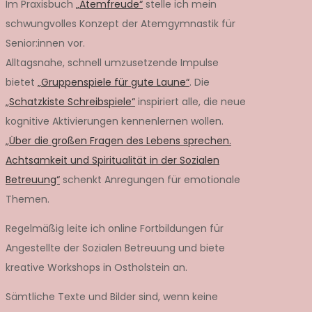
Im Praxisbuch
„Atemfreude“
stelle ich mein
schwungvolles Konzept der Atemgymnastik für
Senior:innen vor.
Alltagsnahe, schnell umzusetzende Impulse
bietet
„Gruppenspiele für gute Laune“
. Die
„Schatzkiste Schreibspiele“
inspiriert alle, die neue
kognitive Aktivierungen kennenlernen wollen.
„Über die großen Fragen des Lebens sprechen.
Achtsamkeit und Spiritualität in der Sozialen
Betreuung“
schenkt Anregungen für emotionale
Themen.
Regelmäßig leite ich online Fortbildungen für
Angestellte der Sozialen Betreuung und biete
kreative Workshops in Ostholstein an.
Sämtliche Texte und Bilder sind, wenn keine