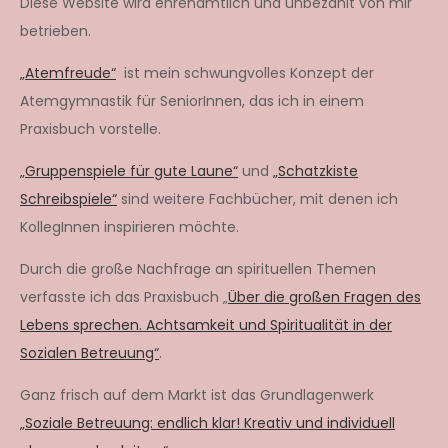
Diese Website wird ehrenamtlich und unbezahlt von mir
betrieben.
„Atemfreude“
ist mein schwungvolles Konzept der
Atemgymnastik für SeniorInnen, das ich in einem
Praxisbuch vorstelle.
„Gruppenspiele für gute Laune“
und
„Schatzkiste
Schreibspiele“
sind weitere Fachbücher, mit denen ich
KollegInnen inspirieren möchte.
Durch die große Nachfrage an spirituellen Themen
verfasste ich das Praxisbuch „
Über die großen Fragen des
Lebens sprechen. Achtsamkeit und Spiritualität in der
Sozialen Betreuung“
.
Ganz frisch auf dem Markt ist das Grundlagenwerk
„Soziale Betreuung: endlich klar! Kreativ und individuell