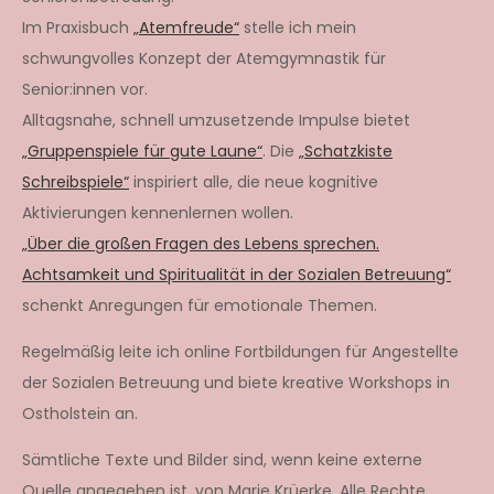
Im Praxisbuch
„Atemfreude“
stelle ich mein
schwungvolles Konzept der Atemgymnastik für
Senior:innen vor.
Alltagsnahe, schnell umzusetzende Impulse bietet
„Gruppenspiele für gute Laune“
. Die
„Schatzkiste
Schreibspiele“
inspiriert alle, die neue kognitive
Aktivierungen kennenlernen wollen.
„Über die großen Fragen des Lebens sprechen.
Achtsamkeit und Spiritualität in der Sozialen Betreuung“
schenkt Anregungen für emotionale Themen.
Regelmäßig leite ich online Fortbildungen für Angestellte
der Sozialen Betreuung und biete kreative Workshops in
Ostholstein an.
Sämtliche Texte und Bilder sind, wenn keine externe
Quelle angegeben ist, von Marie Krüerke. Alle Rechte