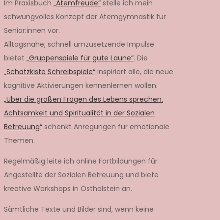
Im Praxisbuch
„Atemfreude“
stelle ich mein
schwungvolles Konzept der Atemgymnastik für
Senior:innen vor.
Alltagsnahe, schnell umzusetzende Impulse
bietet
„Gruppenspiele für gute Laune“
. Die
„Schatzkiste Schreibspiele“
inspiriert alle, die neue
kognitive Aktivierungen kennenlernen wollen.
„Über die großen Fragen des Lebens sprechen.
Achtsamkeit und Spiritualität in der Sozialen
Betreuung“
schenkt Anregungen für emotionale
Themen.
Regelmäßig leite ich online Fortbildungen für
Angestellte der Sozialen Betreuung und biete
kreative Workshops in Ostholstein an.
Sämtliche Texte und Bilder sind, wenn keine