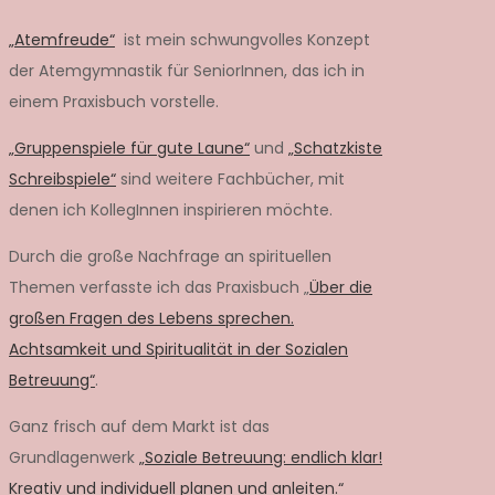
„Atemfreude“
ist mein schwungvolles Konzept
der Atemgymnastik für SeniorInnen, das ich in
einem Praxisbuch vorstelle.
„Gruppenspiele für gute Laune“
und
„Schatzkiste
Schreibspiele“
sind weitere Fachbücher, mit
denen ich KollegInnen inspirieren möchte.
Durch die große Nachfrage an spirituellen
Themen verfasste ich das Praxisbuch „
Über die
großen Fragen des Lebens sprechen.
Achtsamkeit und Spiritualität in der Sozialen
Betreuung“
.
Ganz frisch auf dem Markt ist das
Grundlagenwerk
„Soziale Betreuung: endlich klar!
Kreativ und individuell planen und anleiten.“