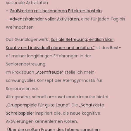
saisonale Aktivitäten
–
Grußkarten mit besonderen Effekten basteln
–
Adventskalender voller Aktivitäten,
eine für jeden Tag bis
Weihnachten
Das Grundlagenwerk „
Soziale Betreuung: endlich klar!
Kreativ und individuell planen und anleiten.“
ist das Best-
of meiner langjährigen Erfahrungen in der
Seniorenbetreuung.
Im Praxisbuch
„Atemfreude“
stelle ich mein
schwungvolles Konzept der Atemgymnastik für
Senior:innen vor.
Alltagsnahe, schnell umzusetzende Impulse bietet
„Gruppenspiele für gute Laune“
. Die
„Schatzkiste
Schreibspiele“
inspiriert alle, die neue kognitive
Aktivierungen kennenlernen wollen.
„Über die großen Fragen des Lebens sprechen.