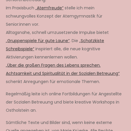
Im Praxisbuch
„Atemfreude“
stelle ich mein
schwungvolles Konzept der Atemgymnastik für
Senior:innen vor.
Alltagsnahe, schnell umzusetzende Impulse bietet
„Gruppenspiele für gute Laune“
. Die
„Schatzkiste
Schreibspiele“
inspiriert alle, die neue kognitive
Aktivierungen kennenlernen wollen.
„Über die großen Fragen des Lebens sprechen.
Achtsamkeit und Spiritualität in der Sozialen Betreuung“
schenkt Anregungen für emotionale Themen.
Regelmäßig leite ich online Fortbildungen für Angestellte
der Sozialen Betreuung und biete kreative Workshops in
Ostholstein an.
Sämtliche Texte und Bilder sind, wenn keine externe
Quelle angegeben ist, von Marie Krüerke. Alle Rechte