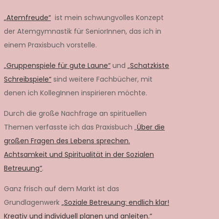
„Atemfreude“
ist mein schwungvolles Konzept
der Atemgymnastik für SeniorInnen, das ich in
einem Praxisbuch vorstelle.
„Gruppenspiele für gute Laune“
und
„Schatzkiste
Schreibspiele“
sind weitere Fachbücher, mit
denen ich KollegInnen inspirieren möchte.
Durch die große Nachfrage an spirituellen
Themen verfasste ich das Praxisbuch „
Über die
großen Fragen des Lebens sprechen.
Achtsamkeit und Spiritualität in der Sozialen
Betreuung“
.
Ganz frisch auf dem Markt ist das
Grundlagenwerk
„Soziale Betreuung: endlich klar!
Kreativ und individuell planen und anleiten.“