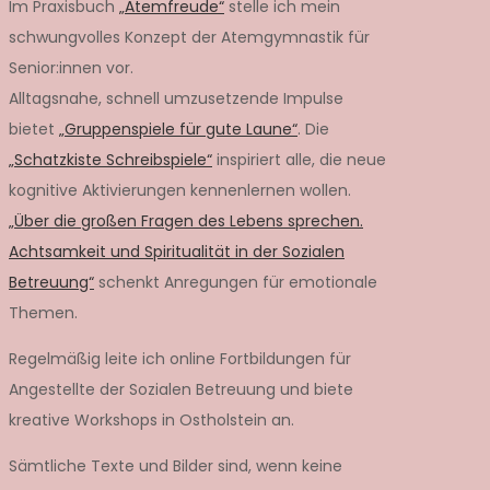
Im Praxisbuch
„Atemfreude“
stelle ich mein
schwungvolles Konzept der Atemgymnastik für
Senior:innen vor.
Alltagsnahe, schnell umzusetzende Impulse
bietet
„Gruppenspiele für gute Laune“
. Die
„Schatzkiste Schreibspiele“
inspiriert alle, die neue
kognitive Aktivierungen kennenlernen wollen.
„Über die großen Fragen des Lebens sprechen.
Achtsamkeit und Spiritualität in der Sozialen
Betreuung“
schenkt Anregungen für emotionale
Themen.
Regelmäßig leite ich online Fortbildungen für
Angestellte der Sozialen Betreuung und biete
kreative Workshops in Ostholstein an.
Sämtliche Texte und Bilder sind, wenn keine