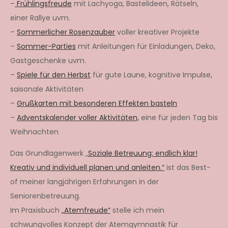
–
Frühlingsfreude
mit Lachyoga, Bastelideen, Rätseln,
einer Rallye uvm.
–
Sommerlicher Rosenzauber
voller kreativer Projekte
–
Sommer-Parties
mit Anleitungen für Einladungen, Deko,
Gastgeschenke uvm.
–
Spiele für den Herbst
für gute Laune, kognitive Impulse,
saisonale Aktivitäten
–
Grußkarten mit besonderen Effekten basteln
–
Adventskalender voller Aktivitäten,
eine für jeden Tag bis
Weihnachten
Das Grundlagenwerk „
Soziale Betreuung: endlich klar!
Kreativ und individuell planen und anleiten.“
ist das Best-
of meiner langjährigen Erfahrungen in der
Seniorenbetreuung.
Im Praxisbuch
„Atemfreude“
stelle ich mein
schwungvolles Konzept der Atemgymnastik für