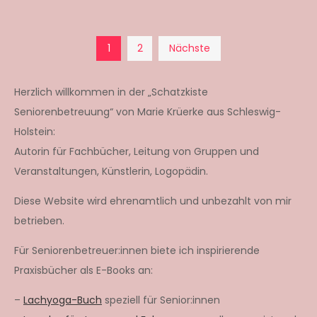
Seitennummerierun
1
2
Nächste
der
Herzlich willkommen in der „Schatzkiste
Seniorenbetreuung“ von Marie Krüerke aus Schleswig-
Beiträge
Holstein:
Autorin für Fachbücher, Leitung von Gruppen und
Veranstaltungen, Künstlerin, Logopädin.
Diese Website wird ehrenamtlich und unbezahlt von mir
betrieben.
Für Seniorenbetreuer:innen biete ich inspirierende
Praxisbücher als E-Books an:
–
Lachyoga-Buch
speziell für Senior:innen