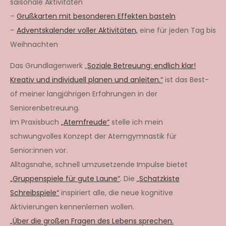
saisonale Aktivitäten
–
Grußkarten mit besonderen Effekten basteln
–
Adventskalender voller Aktivitäten,
eine für jeden Tag bis
Weihnachten
Das Grundlagenwerk „
Soziale Betreuung: endlich klar!
Kreativ und individuell planen und anleiten.“
ist das Best-
of meiner langjährigen Erfahrungen in der
Seniorenbetreuung.
Im Praxisbuch
„Atemfreude“
stelle ich mein
schwungvolles Konzept der Atemgymnastik für
Senior:innen vor.
Alltagsnahe, schnell umzusetzende Impulse bietet
„Gruppenspiele für gute Laune“
. Die
„Schatzkiste
Schreibspiele“
inspiriert alle, die neue kognitive
Aktivierungen kennenlernen wollen.
„Über die großen Fragen des Lebens sprechen.