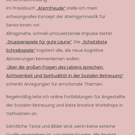
Im Praxisbuch
„Atemfreude“
stelle ich mein
schwungvolles Konzept der Atemgymnastik für
Senior:innen vor.
Alltagsnahe, schnell umzusetzende Impulse bietet
„Gruppenspiele für gute Laune“
. Die
„Schatzkiste
Schreibspiele“
inspiriert alle, die neue kognitive
Aktivierungen kennenlernen wollen.
„Über die großen Fragen des Lebens sprechen.
Achtsamkeit und Spiritualität in der Sozialen Betreuung“
schenkt Anregungen für emotionale Themen.
Regelmäßig leite ich online Fortbildungen für Angestellte
der Sozialen Betreuung und biete kreative Workshops in
Ostholstein an.
Sämtliche Texte und Bilder sind, wenn keine externe
Quelle angegeben ist, von Marie Krüerke. Alle Rechte