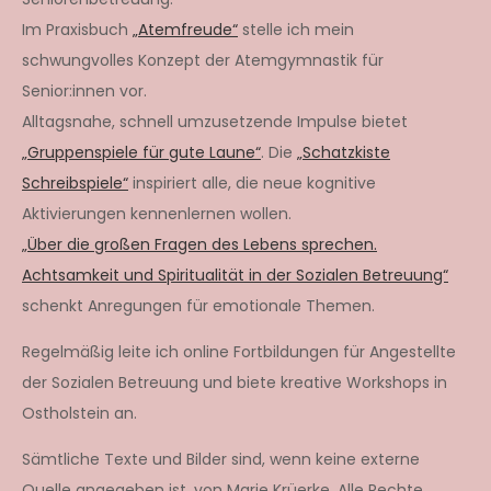
Im Praxisbuch
„Atemfreude“
stelle ich mein
schwungvolles Konzept der Atemgymnastik für
Senior:innen vor.
Alltagsnahe, schnell umzusetzende Impulse bietet
„Gruppenspiele für gute Laune“
. Die
„Schatzkiste
Schreibspiele“
inspiriert alle, die neue kognitive
Aktivierungen kennenlernen wollen.
„Über die großen Fragen des Lebens sprechen.
Achtsamkeit und Spiritualität in der Sozialen Betreuung“
schenkt Anregungen für emotionale Themen.
Regelmäßig leite ich online Fortbildungen für Angestellte
der Sozialen Betreuung und biete kreative Workshops in
Ostholstein an.
Sämtliche Texte und Bilder sind, wenn keine externe
Quelle angegeben ist, von Marie Krüerke. Alle Rechte