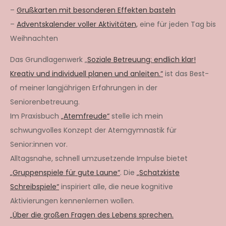
–
Grußkarten mit besonderen Effekten basteln
–
Adventskalender voller Aktivitäten,
eine für jeden Tag bis
Weihnachten
Das Grundlagenwerk „
Soziale Betreuung: endlich klar!
Kreativ und individuell planen und anleiten.“
ist das Best-
of meiner langjährigen Erfahrungen in der
Seniorenbetreuung.
Im Praxisbuch
„Atemfreude“
stelle ich mein
schwungvolles Konzept der Atemgymnastik für
Senior:innen vor.
Alltagsnahe, schnell umzusetzende Impulse bietet
„Gruppenspiele für gute Laune“
. Die
„Schatzkiste
Schreibspiele“
inspiriert alle, die neue kognitive
Aktivierungen kennenlernen wollen.
„Über die großen Fragen des Lebens sprechen.