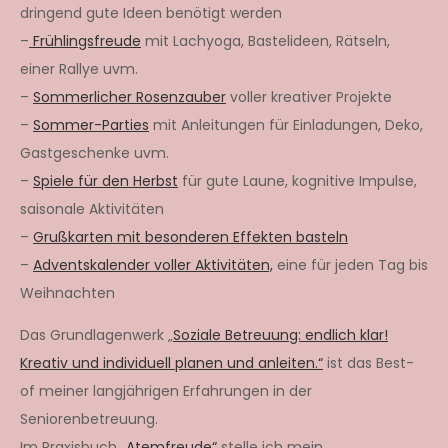
dringend gute Ideen benötigt werden
–
Frühlingsfreude
mit Lachyoga, Bastelideen, Rätseln,
einer Rallye uvm.
–
Sommerlicher Rosenzauber
voller kreativer Projekte
–
Sommer-Parties
mit Anleitungen für Einladungen, Deko,
Gastgeschenke uvm.
–
Spiele für den Herbst
für gute Laune, kognitive Impulse,
saisonale Aktivitäten
–
Grußkarten mit besonderen Effekten basteln
–
Adventskalender voller Aktivitäten,
eine für jeden Tag bis
Weihnachten
Das Grundlagenwerk „
Soziale Betreuung: endlich klar!
Kreativ und individuell planen und anleiten.“
ist das Best-
of meiner langjährigen Erfahrungen in der
Seniorenbetreuung.
Im Praxisbuch
„Atemfreude“
stelle ich mein