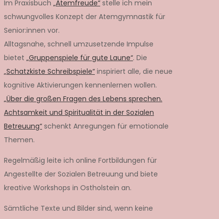
Im Praxisbuch
„Atemfreude“
stelle ich mein
schwungvolles Konzept der Atemgymnastik für
Senior:innen vor.
Alltagsnahe, schnell umzusetzende Impulse
bietet
„Gruppenspiele für gute Laune“
. Die
„Schatzkiste Schreibspiele“
inspiriert alle, die neue
kognitive Aktivierungen kennenlernen wollen.
„Über die großen Fragen des Lebens sprechen.
Achtsamkeit und Spiritualität in der Sozialen
Betreuung“
schenkt Anregungen für emotionale
Themen.
Regelmäßig leite ich online Fortbildungen für
Angestellte der Sozialen Betreuung und biete
kreative Workshops in Ostholstein an.
Sämtliche Texte und Bilder sind, wenn keine