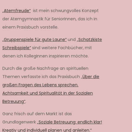
„Atemfreude“
ist mein schwungvolles Konzept
der Atemgymnastik für SeniorInnen, das ich in
einem Praxisbuch vorstelle.
„Gruppenspiele für gute Laune“
und
„Schatzkiste
Schreibspiele“
sind weitere Fachbücher, mit
denen ich KollegInnen inspirieren möchte.
Durch die große Nachfrage an spirituellen
Themen verfasste ich das Praxisbuch „
Über die
großen Fragen des Lebens sprechen.
Achtsamkeit und Spiritualität in der Sozialen
Betreuung“
.
Ganz frisch auf dem Markt ist das
Grundlagenwerk
„Soziale Betreuung: endlich klar!
Kreativ und individuell planen und anleiten.“