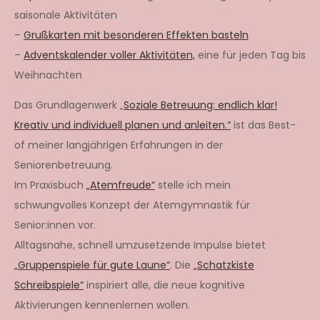
saisonale Aktivitäten
–
Grußkarten mit besonderen Effekten basteln
–
Adventskalender voller Aktivitäten,
eine für jeden Tag bis
Weihnachten
Das Grundlagenwerk „
Soziale Betreuung: endlich klar!
Kreativ und individuell planen und anleiten.“
ist das Best-
of meiner langjährigen Erfahrungen in der
Seniorenbetreuung.
Im Praxisbuch
„Atemfreude“
stelle ich mein
schwungvolles Konzept der Atemgymnastik für
Senior:innen vor.
Alltagsnahe, schnell umzusetzende Impulse bietet
„Gruppenspiele für gute Laune“
. Die
„Schatzkiste
Schreibspiele“
inspiriert alle, die neue kognitive
Aktivierungen kennenlernen wollen.