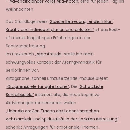
–
Adventskalender voller Aktivitäten,
eine für jeden Tag bis
Weihnachten
Das Grundlagenwerk „
Soziale Betreuung: endlich klar!
Kreativ und individuell planen und anleiten.“
ist das Best-
of meiner langjährigen Erfahrungen in der
Seniorenbetreuung.
Im Praxisbuch
„Atemfreude“
stelle ich mein
schwungvolles Konzept der Atemgymnastik für
Senior:innen vor.
Alltagsnahe, schnell umzusetzende Impulse bietet
„Gruppenspiele für gute Laune“
. Die
„Schatzkiste
Schreibspiele“
inspiriert alle, die neue kognitive
Aktivierungen kennenlernen wollen.
„Über die großen Fragen des Lebens sprechen.
Achtsamkeit und Spiritualität in der Sozialen Betreuung“
schenkt Anregungen für emotionale Themen.