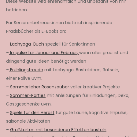
Diese Website wird ehrenamtlich und unbezahlt von mir
betrieben.
Für Seniorenbetreuer:innen biete ich inspirierende
Praxisbücher als E-Books an:
–
Lachyoga-Buch
speziell für Senior:innen
–
Impulse für Januar und Februar,
wenn alles grau ist und
dringend gute Ideen benötigt werden
–
Frühlingsfreude
mit Lachyoga, Bastelideen, Rätseln,
einer Rallye uvm.
–
Sommerlicher Rosenzauber
voller kreativer Projekte
–
Sommer-Parties
mit Anleitungen für Einladungen, Deko,
Gastgeschenke uvm.
–
Spiele für den Herbst
für gute Laune, kognitive Impulse,
saisonale Aktivitäten
–
Grußkarten mit besonderen Effekten basteln