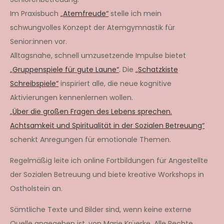
Im Praxisbuch
„Atemfreude“
stelle ich mein
schwungvolles Konzept der Atemgymnastik für
Senior:innen vor.
Alltagsnahe, schnell umzusetzende Impulse bietet
„Gruppenspiele für gute Laune“
. Die
„Schatzkiste
Schreibspiele“
inspiriert alle, die neue kognitive
Aktivierungen kennenlernen wollen.
„Über die großen Fragen des Lebens sprechen.
Achtsamkeit und Spiritualität in der Sozialen Betreuung“
schenkt Anregungen für emotionale Themen.
Regelmäßig leite ich online Fortbildungen für Angestellte
der Sozialen Betreuung und biete kreative Workshops in
Ostholstein an.
Sämtliche Texte und Bilder sind, wenn keine externe
Quelle angegeben ist, von Marie Krüerke. Alle Rechte