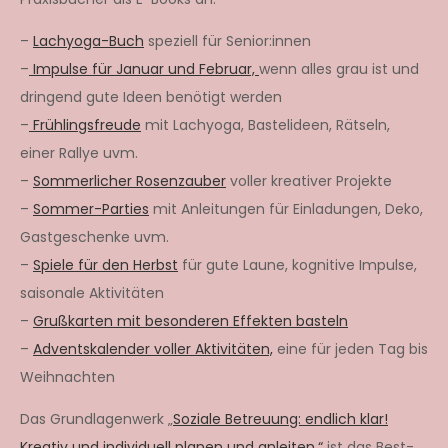
–
Lachyoga-Buch
speziell für Senior:innen
–
Impulse für Januar und Februar,
wenn alles grau ist und
dringend gute Ideen benötigt werden
–
Frühlingsfreude
mit Lachyoga, Bastelideen, Rätseln,
einer Rallye uvm.
–
Sommerlicher Rosenzauber
voller kreativer Projekte
–
Sommer-Parties
mit Anleitungen für Einladungen, Deko,
Gastgeschenke uvm.
–
Spiele für den Herbst
für gute Laune, kognitive Impulse,
saisonale Aktivitäten
–
Grußkarten mit besonderen Effekten basteln
–
Adventskalender voller Aktivitäten,
eine für jeden Tag bis
Weihnachten
Das Grundlagenwerk „
Soziale Betreuung: endlich klar!
Kreativ und individuell planen und anleiten.“
ist das Best-