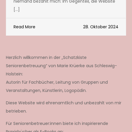
niemand bezahlt mich: Im Gegenteil, die Website
[…]
Read More
28. Oktober 2024
Herzlich willkommen in der „Schatzkiste
Seniorenbetreuung“ von Marie Krüerke aus Schleswig-
Holstein:
Autorin für Fachbücher, Leitung von Gruppen und
Veranstaltungen, Künstlerin, Logopädin.
Diese Website wird ehrenamtlich und unbezahlt von mir
betrieben.
Für Seniorenbetreuer:innen biete ich inspirierende
Praxisbücher als E-Books an: